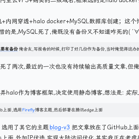
里云VPS+购买的二级域名,框架选的是halo dock
+内网穿透+halo docker+MySQL数据库创建；这
惜的是,MySQL死了,俺既没有备份又不知道咋死的( ´∀
定要有备份
俺舍友,写报告的时候,打印了好几份作为备份,当时俺觉得这办
og死了两次,最近的一次也没有持续输出高质量文章,但
弄halo作为博客框架,决定使用静态博客,想法是:
实际
ub上面,选用
Firefly
博客主题,然后部署在腾讯edge上面
 选用了其它的主题
blog-v3
把文章放在了GitHub上
 Pages上面,外加IP优选,实现大陆访问优化 其实我正在