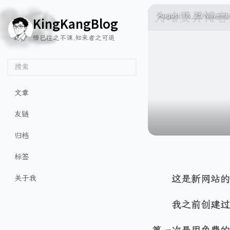
🦌
🙌
📄
🐟
🏖️
August 18, 25
Novembe
K
i
n
g
K
a
n
g
B
l
o
g
悟已往之不谏,知来者之可追
搜索
文章
友链
归档
标签
这是新网站的
关于我
我之前创建